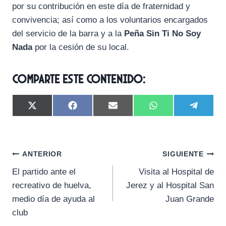
por su contribución en este día de fraternidad y
convivencia; así como a los voluntarios encargados
del servicio de la barra y a la
Peña Sin Ti No Soy
Nada
por la cesión de su local.
Comparte este contenido:
C
C
C
C
C
X
F
E
W
T
o
o
o
o
o
(
a
m
h
e
m
m
m
m
m
T
c
a
a
l
p
p
p
p
p
w
e
i
t
e
a
a
a
a
a
i
b
l
s
g
Navegación
r
r
r
r
r
t
o
A
r
ANTERIOR
SIGUIENTE
t
t
t
t
t
t
o
p
a
El partido ante el
Visita al Hospital de
i
i
i
i
i
e
k
p
m
de
r
r
r
r
r
r
recreativo de huelva,
Jerez y al Hospital San
e
e
e
e
e
)
entradas
medio día de ayuda al
Juan Grande
n
n
n
n
n
club