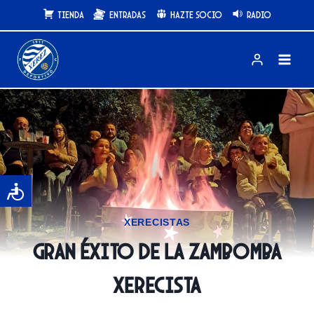
Saltar
Tienda
Entradas
Hazte Socio
Radio
al
contenido
XERECISTAS
GRAN ÉXITO DE LA ZAMBOMBA
XERECISTA