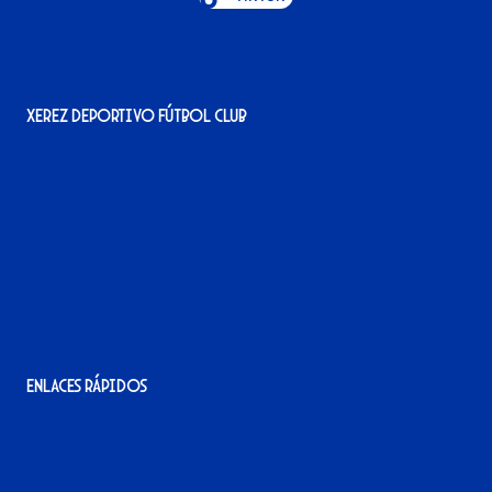
Xerez Deportivo Fútbol Club
Avenida Alcalde Jesús Mantaras, 1;
local 2-3, 11405 Jerez de la Frontera
956 11 22 32
info@xerezdfc.com
Enlaces rápidos
La tienda del Xerez
¡Hazte socio/a!