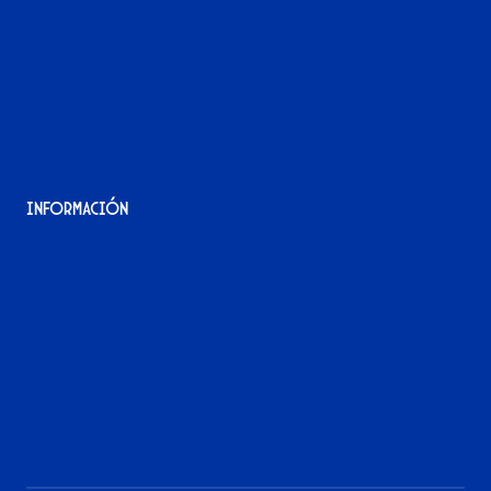
¡Hazte voluntario/a!
Contacto
Acreditaciones
Nuestra historia
Información
Aviso Legal
Política de Privacidad
Política de Cookies
Accesibilidad