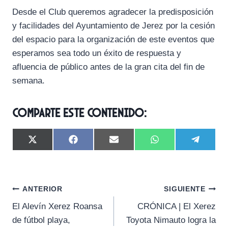
Desde el Club queremos agradecer la predisposición
y facilidades del Ayuntamiento de Jerez por la cesión
del espacio para la organización de este eventos que
esperamos sea todo un éxito de respuesta y
afluencia de público antes de la gran cita del fin de
semana.
Comparte este contenido:
C
C
C
C
C
X
F
E
W
T
o
o
o
o
o
(
a
m
h
e
m
m
m
m
m
T
c
a
a
l
p
p
p
p
p
w
e
i
t
e
a
a
a
a
a
i
b
l
s
g
Navegación
r
r
r
r
r
t
o
A
r
ANTERIOR
SIGUIENTE
t
t
t
t
t
t
o
p
a
El Alevín Xerez Roansa
CRÓNICA | El Xerez
i
i
i
i
i
e
k
p
m
de
r
r
r
r
r
r
de fútbol playa,
Toyota Nimauto logra la
e
e
e
e
e
)