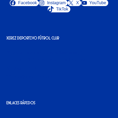
Facebook
Instagram
X
YouTube
TikTok
Xerez Deportivo Fútbol Club
Avenida Alcalde Jesús Mantaras, 1;
local 2-3, 11405 Jerez de la Frontera
956 11 22 32
info@xerezdfc.com
Enlaces rápidos