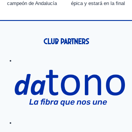
entradas
campeón de Andalucía
épica y estará en la final
n
n
n
n
n
Club Partners