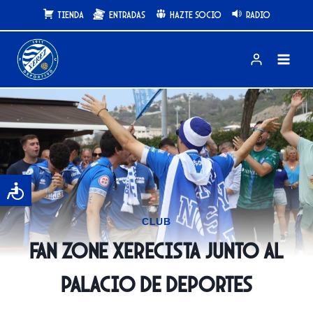
Saltar
Tienda
Entradas
Hazte Socio
Radio
al
contenido
CLUB
Fan Zone Xerecista junto al
Palacio de Deportes