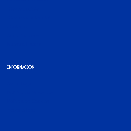
La tienda del Xerez
¡Hazte socio/a!
¡Hazte voluntario/a!
Contacto
Acreditaciones
Nuestra historia
Información
Aviso Legal
Política de Privacidad
Política de Cookies
Accesibilidad