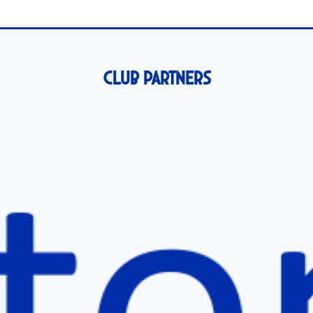
n
n
n
Club Partners