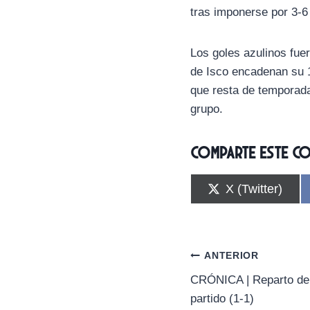
tras imponerse por 3-6
Los goles azulinos fue
de Isco encadenan su 1
que resta de temporada
grupo.
Comparte este c
C
X (Twitter)
o
m
p
a
r
Navegación
ANTERIOR
t
i
CRÓNICA | Reparto de 
de
r
partido (1-1)
e