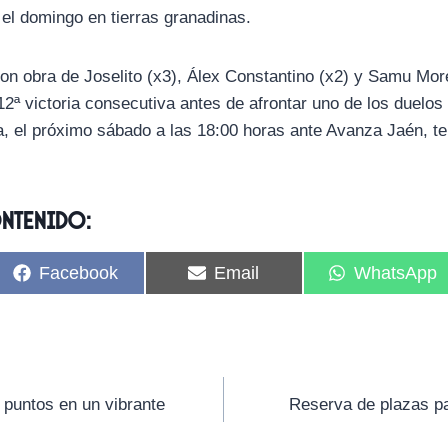
 el domingo en tierras granadinas.
ron obra de Joselito (x3), Álex Constantino (x2) y Samu Mo
2ª victoria consecutiva antes de afrontar uno de los duelos
, el próximo sábado a las 18:00 horas ante Avanza Jaén, ter
ontenido:
C
C
C
Facebook
Email
WhatsApp
o
o
o
m
m
m
p
p
p
a
a
a
r
r
r
t
t
t
i
i
i
puntos en un vibrante
Reserva de plazas pa
r
r
r
e
e
e