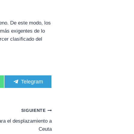
reno. De este modo, los
 más exigentes de lo
cer clasificado del
C
Telegram
o
m
p
a
r
SIGUIENTE
t
i
ra el desplazamiento a
r
Ceuta
e