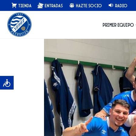
Saltar
Tienda
Entradas
Hazte Socio
Radio
al
contenido
Primer equipo