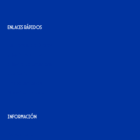
Enlaces rápidos
La tienda del Xerez
¡Hazte socio/a!
¡Hazte voluntario/a!
Contacto
Acreditaciones
Nuestra historia
Información
Aviso Legal