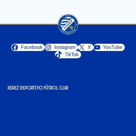
Facebook
Instagram
X
YouTube
TikTok
Xerez Deportivo Fútbol Club
Avenida Alcalde Jesús Mantaras, 1;
local 2-3, 11405 Jerez de la Frontera
956 11 22 32
info@xerezdfc.com