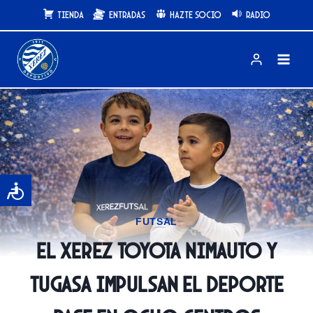
Saltar
Tienda
Entradas
Hazte Socio
Radio
al
contenido
FUTSAL
El Xerez Toyota Nimauto y
Tugasa impulsan el deporte