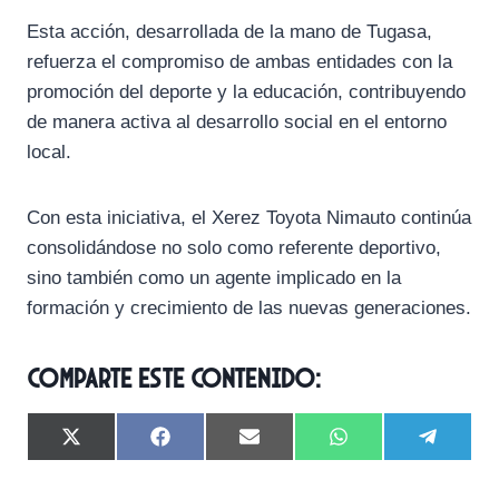
Esta acción, desarrollada de la mano de Tugasa,
refuerza el compromiso de ambas entidades con la
promoción del deporte y la educación, contribuyendo
de manera activa al desarrollo social en el entorno
local.
Con esta iniciativa, el Xerez Toyota Nimauto continúa
consolidándose no solo como referente deportivo,
sino también como un agente implicado en la
formación y crecimiento de las nuevas generaciones.
Comparte este contenido:
C
C
C
C
C
X
F
E
W
T
o
o
o
o
o
(
a
m
h
e
m
m
m
m
m
T
c
a
a
l