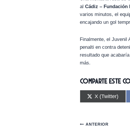
al
Cádiz – Fundación
varios minutos, el equi
encajando un gol temp
Finalmente, el Juvenil
penalti en contra dete
resultado que acabaría 
más.
Comparte este c
C
X (Twitter)
o
m
p
a
r
Navegación
ANTERIOR
t