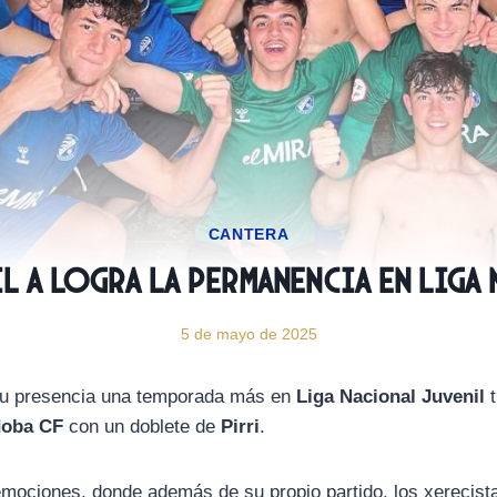
CANTERA
il A logra la permanencia en Liga
5 de mayo de 2025
u presencia una temporada más en
Liga Nacional Juvenil
t
doba CF
con un doblete de
Pirri
.
mociones, donde además de su propio partido, los xerecist