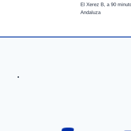
i
El Xerez B, a 90 minut
de
r
Andaluza
e
n
entradas