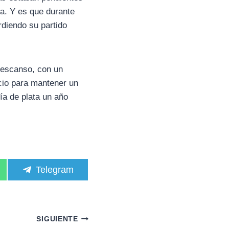
ia. Y es que durante
diendo su partido
 descanso, con un
icio para mantener un
ía de plata un año
C
Telegram
o
m
p
a
r
SIGUIENTE
t