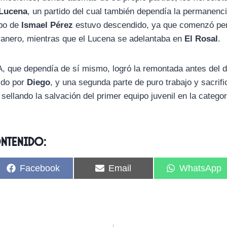
 Lucena
, un partido del cual también dependía la permanenc
po de
Ismael Pérez
estuvo descendido, ya que comenzó per
ranero, mientras que el Lucena se adelantaba en
El Rosal
.
 A, que dependía de sí mismo, logró la remontada antes del
nido por
Diego
, y una segunda parte de puro trabajo y sacrif
sellando la salvación del primer equipo juvenil en la categor
ontenido:
C
C
C
Facebook
Email
WhatsApp
o
o
o
m
m
m
p
p
p
a
a
a
r
r
r
t
t
t