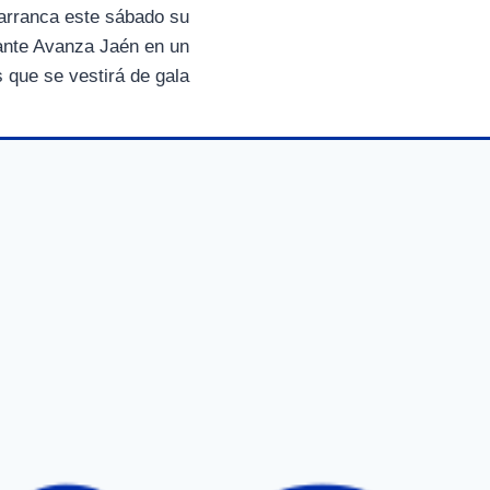
i
arranca este sábado su
r
o ante Avanza Jaén en un
e
n
 que se vestirá de gala