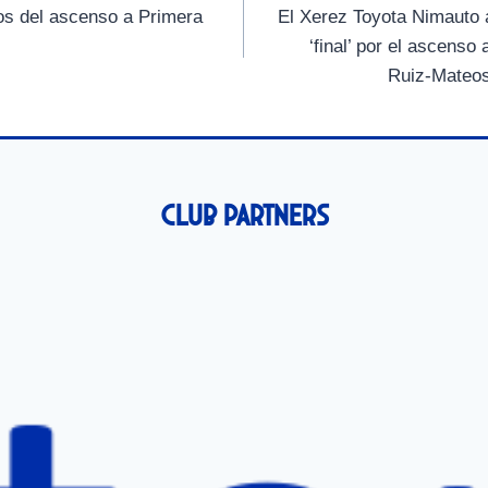
i
i
i
os del ascenso a Primera
El Xerez Toyota Nimauto 
r
r
r
‘final’ por el ascens
e
e
e
n
n
n
Ruiz-Mateos
Club Partners