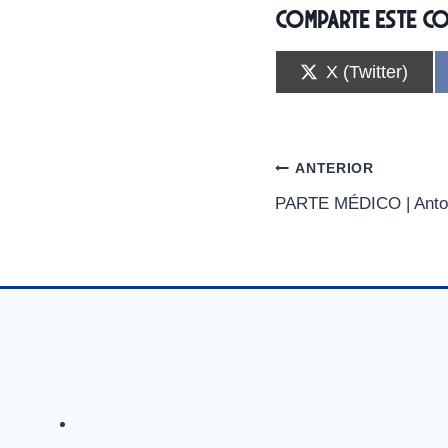
Comparte este c
C
X (Twitter)
o
m
p
a
r
Navegación
ANTERIOR
t
i
PARTE MÉDICO | Anto
de
r
e
n
entradas