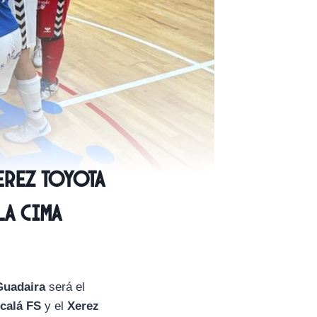
erez Toyota
la cima
Guadaira
será el
calá FS
y el
Xerez