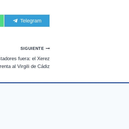
C
Telegram
o
m
p
a
r
SIGUIENTE
t
i
tadores fuera: el Xerez
r
renta al Virgili de Cádiz
e
n