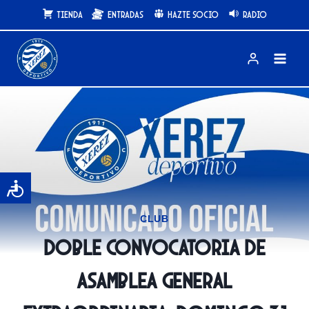
Saltar
Tienda
Entradas
Hazte Socio
Radio
al
contenido
CLUB
Doble convocatoria de
Asamblea General