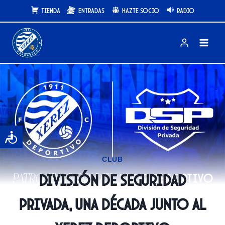
Saltar
Tienda
Entradas
Hazte Socio
Radio
al
contenido
CLUB
División de Seguridad
Privada, una década junto al