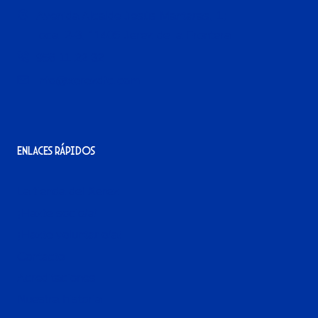
Avenida Alcalde Jesús Mantaras, 1;
local 2-3, 11405 Jerez de la Frontera
956 11 22 32
info@xerezdfc.com
Enlaces rápidos
La tienda del Xerez
¡Hazte socio/a!
¡Hazte voluntario/a!
Contacto
Acreditaciones
Nuestra historia