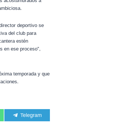
tas acostumbrados a
ambiciosa.
director deportivo se
iva del club para
cantera estén
os en ese proceso”,
próxima temporada y que
raciones.
C
Telegram
o
m