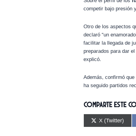
Sobre el perfil de los
f
competir bajo presión 
Otro de los aspectos qu
declaró “un enamorado
facilitar la llegada de
preparados para dar el
explicó.
Además, confirmó que y
ha seguido partidos re
Comparte este c
C
X (Twitter)
o
m