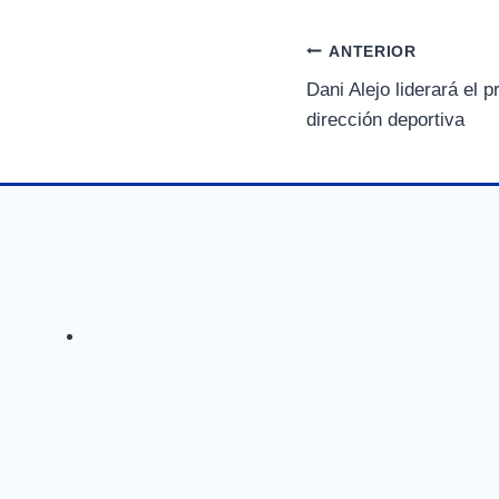
p
a
r
Navegación
ANTERIOR
t
i
Dani Alejo liderará el 
de
r
dirección deportiva
e
n
entradas