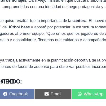
uturos fichajes,
Dani Alejo insistió en que buscará futbolis
y comprometidos con una identidad de juego protagonista y 
e quiso resaltar fue la importancia de la
cantera
. El nuevo 
” del
fútbol base
y apostó por potenciar la estructura format
 jugadores al primer equipo: “Queremos que los jugadores de 
 salto y consolidarse. Tenemos que cuidarlos y acompañarl
a trabaja activamente en la planificación deportiva de la 
cientes de fases de ascenso para observar posibles incorpo
ontenido:
C
C
C
Facebook
Email
WhatsApp
o
o
o
m
m
m