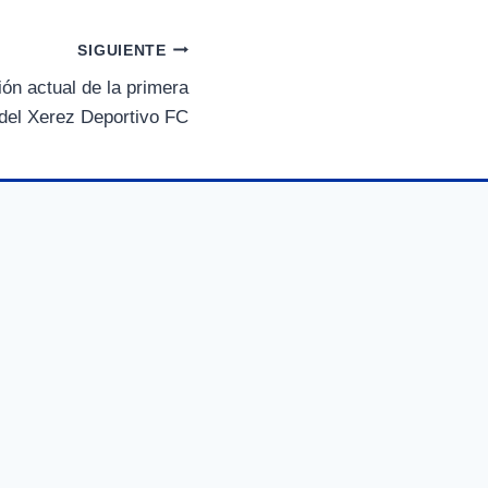
p
a
r
SIGUIENTE
t
i
 actual de la primera
r
a del Xerez Deportivo FC
e
n