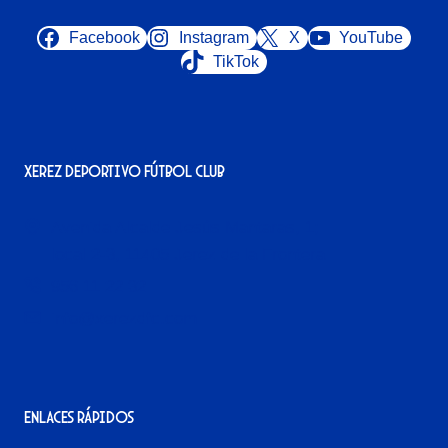
Facebook
Instagram
X
YouTube
TikTok
Xerez Deportivo Fútbol Club
Avenida Alcalde Jesús Mantaras, 1;
local 2-3, 11405 Jerez de la Frontera
956 11 22 32
info@xerezdfc.com
Enlaces rápidos