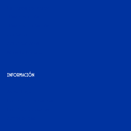
La tienda del Xerez
¡Hazte socio/a!
¡Hazte voluntario/a!
Contacto
Acreditaciones
Nuestra historia
Información
Aviso Legal
Política de Privacidad
Política de Cookies
Accesibilidad