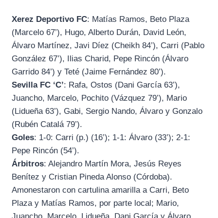
Xerez Deportivo FC
: Matías Ramos, Beto Plaza
(Marcelo 67’), Hugo, Alberto Durán, David León,
Álvaro Martínez, Javi Díez (Cheikh 84’), Carri (Pablo
González 67’), Ilias Charid, Pepe Rincón (Álvaro
Garrido 84’) y Teté (Jaime Fernández 80’).
Sevilla FC ‘C’
: Rafa, Ostos (Dani García 63’),
Juancho, Marcelo, Pochito (Vázquez 79’), Mario
(Lidueña 63’), Gabi, Sergio Nando, Álvaro y Gonzalo
(Rubén Catalá 79’).
Goles
: 1-0: Carri (p.) (16’); 1-1: Álvaro (33’); 2-1:
Pepe Rincón (54’).
Árbitros
: Alejandro Martín Mora, Jesús Reyes
Benítez y Cristian Pineda Alonso (Córdoba).
Amonestaron con cartulina amarilla a Carri, Beto
Plaza y Matías Ramos, por parte local; Mario,
Juancho, Marcelo, Lidueña, Dani García y Álvaro,