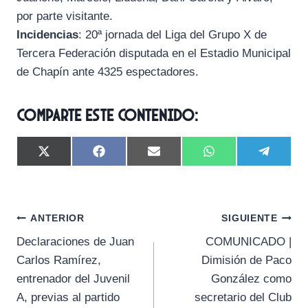
por parte visitante.
Incidencias
: 20ª jornada del Liga del Grupo X de
Tercera Federación disputada en el Estadio Municipal
de Chapín ante 4325 espectadores.
Comparte este contenido:
C
C
C
C
C
X
F
E
W
T
o
o
o
o
o
(
a
m
h
e
m
m
m
m
m
T
c
a
a
l
p
p
p
p
p
w
e
i
t
e
a
a
a
a
a
i
b
l
s
g
Navegación
r
r
r
r
r
t
o
A
r
ANTERIOR
SIGUIENTE
t
t
t
t
t
t
o
p
a
Declaraciones de Juan
COMUNICADO |
i
i
i
i
i
e
k
p
m
de
r
r
r
r
r
r
Carlos Ramírez,
Dimisión de Paco
e
e
e
e
e
)
entradas
entrenador del Juvenil
González como
n
n
n
n
n
A, previas al partido
secretario del Club