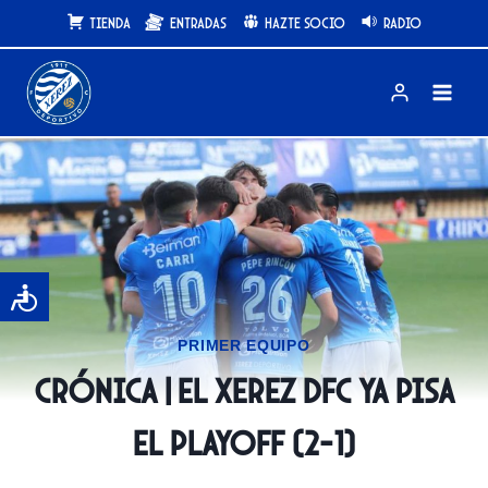
Saltar
Tienda
Entradas
Hazte Socio
Radio
al
contenido
PRIMER EQUIPO
CRÓNICA | El Xerez DFC ya pisa
el playoff (2-1)