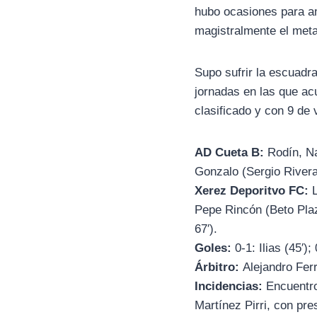
hubo ocasiones para am
magistralmente el meta
Supo sufrir la escuadra
jornadas en las que ac
clasificado y con 9 de 
AD Cueta B:
Rodín, Nac
Gonzalo (Sergio Rivera,
Xerez Deporitvo FC:
L
Pepe Rincón (Beto Plaza
67′).
Goles:
0-1: Ilias (45′);
Árbitro:
Alejandro Fer
Incidencias:
Encuentro
Martínez Pirri, con pr