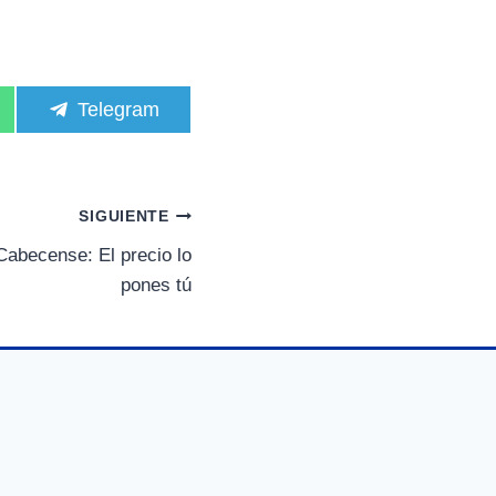
C
Telegram
o
m
p
a
r
SIGUIENTE
t
i
abecense: El precio lo
r
pones tú
e
n