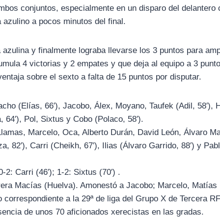
bos conjuntos, especialmente en un disparo del delantero 
 azulino a pocos minutos del final.
 azulina y finalmente lograba llevarse los 3 puntos para ampl
umula 4 victorias y 2 empates y que deja al equipo a 3 punt
ventaja sobre el sexto a falta de 15 puntos por disputar.
ho (Elías, 66′), Jacobo, Álex, Moyano, Taufek (Adil, 58′), Ho
 64′), Pol, Sixtus y Cobo (Polaco, 58′).
lamas, Marcelo, Oca, Alberto Durán, David León, Álvaro Mar
, 82′), Carri (Cheikh, 67′), Ilias (Álvaro Garrido, 88′) y Pa
 0-2: Carri (46′); 1-2: Sixtus (70′) .
rera Macías (Huelva). Amonestó a Jacobo; Marcelo, Matía
 correspondiente a la 29ª de liga del Grupo X de Tercera R
esencia de unos 70 aficionados xerecistas en las gradas.