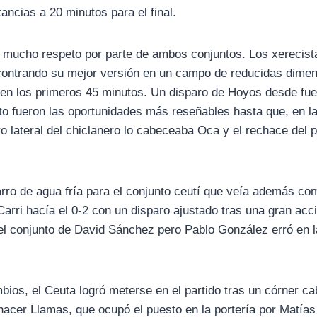
tancias a 20 minutos para el final.
 mucho respeto por parte de ambos conjuntos. Los xerecistas,
contrando su mejor versión en un campo de reducidas dime
en los primeros 45 minutos. Un disparo de Hoyos desde fuer
to fueron las oportunidades más reseñables hasta que, en la
o lateral del chiclanero lo cabeceaba Oca y el rechace del p
arro de agua fría para el conjunto ceutí que veía además c
Carri hacía el 0-2 con un disparo ajustado tras una gran acci
el conjunto de David Sánchez pero Pablo González erró en la
mbios, el Ceuta logró meterse en el partido tras un córner c
hacer Llamas, que ocupó el puesto en la portería por Matía