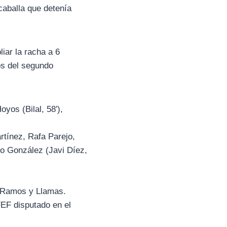
caballa que detenía
iar la racha a 6
os del segundo
yos (Bilal, 58′),
tínez, Rafa Parejo,
blo González (Javi Díez,
s Ramos y Llamas.
FEF disputado en el