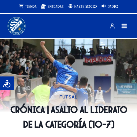
Saltar
Tienda
Entradas
Hazte Socio
Radio
al
contenido
FUTSAL
CRÓNICA | Asalto al liderato
de la categoría (10-7)