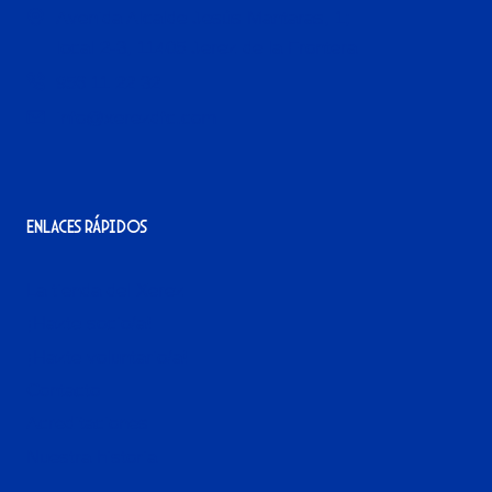
Avenida Alcalde Jesús Mantaras, 1;
local 2-3, 11405 Jerez de la Frontera
956 11 22 32
info@xerezdfc.com
Enlaces rápidos
La tienda del Xerez
¡Hazte socio/a!
¡Hazte voluntario/a!
Contacto
Acreditaciones
Nuestra historia