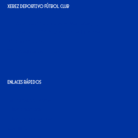
Xerez Deportivo Fútbol Club
Avenida Alcalde Jesús Mantaras, 1;
local 2-3, 11405 Jerez de la Frontera
956 11 22 32
info@xerezdfc.com
Enlaces rápidos
La tienda del Xerez
¡Hazte socio/a!
¡Hazte voluntario/a!
Contacto
Acreditaciones