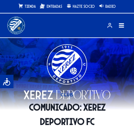
Saltar
Tienda
Entradas
Hazte Socio
Radio
al
contenido
CLUB
COMUNICADO: Xerez
Deportivo FC