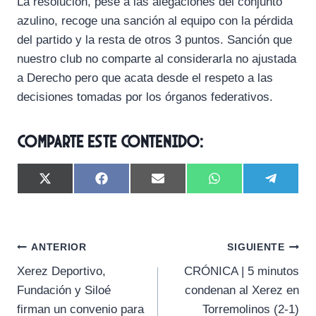
La resolución, pese a las alegaciones del conjunto
azulino, recoge una sanción al equipo con la pérdida
del partido y la resta de otros 3 puntos. Sanción que
nuestro club no comparte al considerarla no ajustada
a Derecho pero que acata desde el respeto a las
decisiones tomadas por los órganos federativos.
Comparte este contenido:
C
C
C
C
C
X
F
E
W
T
o
o
o
o
o
(
a
m
h
e
m
m
m
m
m
T
c
a
a
l
p
p
p
p
p
w
e
i
t
e
a
a
a
a
a
i
b
l
s
g
Navegación
r
r
r
r
r
t
o
A
r
ANTERIOR
SIGUIENTE
t
t
t
t
t
t
o
p
a
Xerez Deportivo,
CRÓNICA | 5 minutos
i
i
i
i
i
e
k
p
m
de
r
r
r
r
r
r
Fundación y Siloé
condenan al Xerez en
e
e
e
e
e
)
entradas
firman un convenio para
Torremolinos (2-1)
n
n
n
n
n