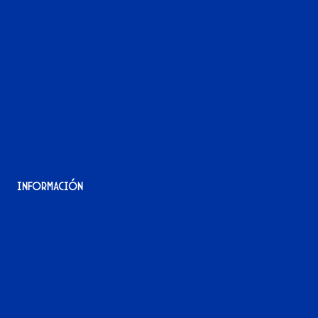
La tienda del Xerez
¡Hazte socio/a!
¡Hazte voluntario/a!
Contacto
Acreditaciones
Nuestra historia
Información
Aviso Legal
Política de Privacidad
Política de Cookies
Accesibilidad