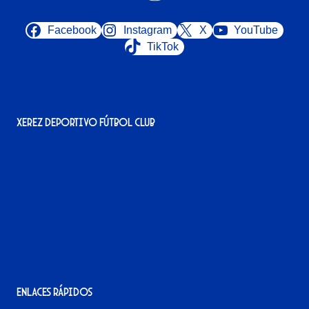
Facebook
Instagram
X
YouTube
TikTok
Xerez Deportivo Fútbol Club
Avenida Alcalde Jesús Mantaras, 1;
local 2-3, 11405 Jerez de la Frontera
956 11 22 32
info@xerezdfc.com
Enlaces rápidos