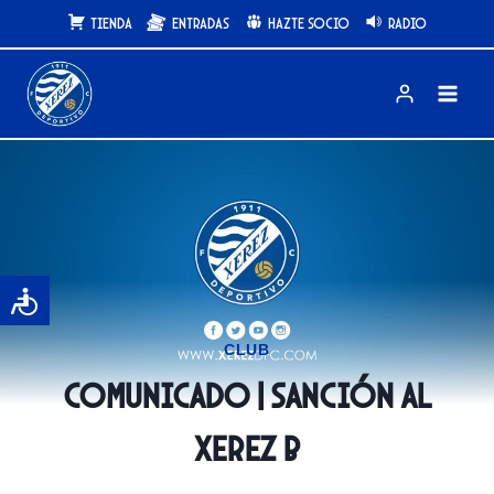
Saltar
Tienda
Entradas
Hazte Socio
Radio
al
contenido
CLUB
COMUNICADO | Sanción al
Xerez B