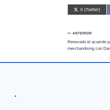
C
X (Twitter)
o
m
p
a
r
Navegación
ANTERIOR
t
i
Renovado el acuerdo pa
de
r
merchandising con Dar
e
n
entradas