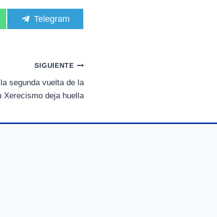
C
Telegram
o
m
p
a
r
SIGUIENTE
t
i
a segunda vuelta de la
r
 Xerecismo deja huella
e
n