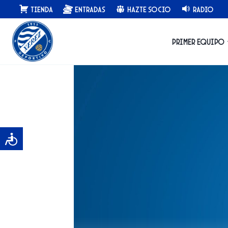
Saltar
Tienda
Entradas
Hazte Socio
Radio
al
contenido
Primer equipo