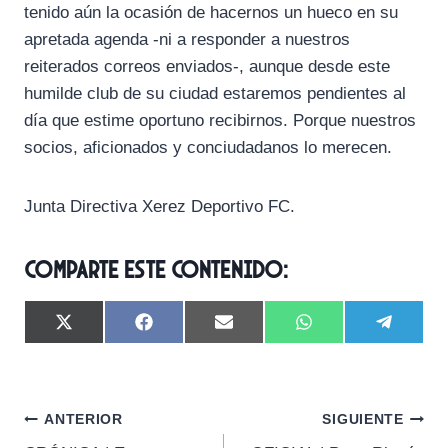
tenido aún la ocasión de hacernos un hueco en su
apretada agenda -ni a responder a nuestros
reiterados correos enviados-, aunque desde este
humilde club de su ciudad estaremos pendientes al
día que estime oportuno recibirnos. Porque nuestros
socios, aficionados y conciudadanos lo merecen.
Junta Directiva Xerez Deportivo FC.
Comparte este contenido:
C
C
C
C
C
X
F
E
W
T
o
o
o
o
o
(
a
m
h
e
m
m
m
m
m
T
c
a
a
l
p
p
p
p
p
w
e
i
t
e
a
a
a
a
a
i
b
l
s
g
Navegación
r
r
r
r
r
t
o
A
r
ANTERIOR
SIGUIENTE
t
t
t
t
t
t
o
p
a