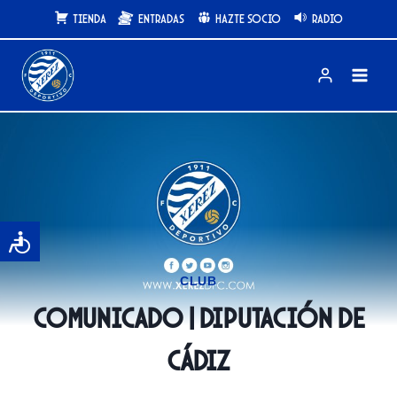
Saltar
Tienda
Entradas
Hazte Socio
Radio
al
contenido
CLUB
COMUNICADO | Diputación de
Cádiz