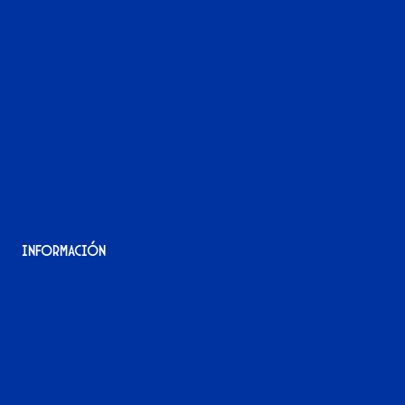
La tienda del Xerez
¡Hazte socio/a!
¡Hazte voluntario/a!
Contacto
Acreditaciones
Nuestra historia
Información
Aviso Legal
Política de Privacidad
Política de Cookies
Accesibilidad