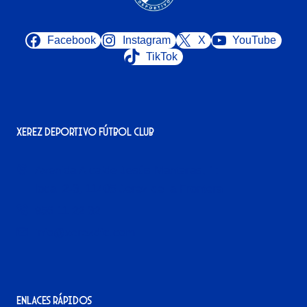
Facebook
Instagram
X
YouTube
TikTok
Xerez Deportivo Fútbol Club
Avenida Alcalde Jesús Mantaras, 1;
local 2-3, 11405 Jerez de la Frontera
956 11 22 32
info@xerezdfc.com
Enlaces rápidos