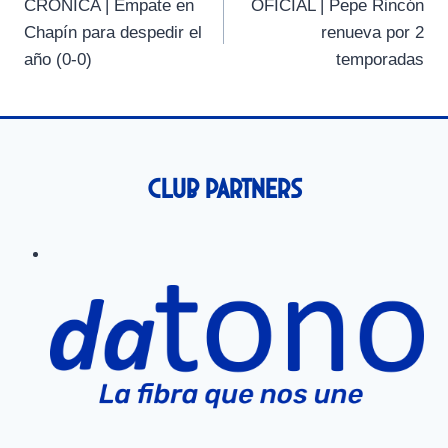
CRÓNICA | Empate en
OFICIAL | Pepe Rincón
i
i
i
i
i
e
k
p
m
de
r
r
r
r
r
r
Chapín para despedir el
renueva por 2
e
e
e
e
e
)
entradas
año (0-0)
temporadas
n
n
n
n
n
Club Partners