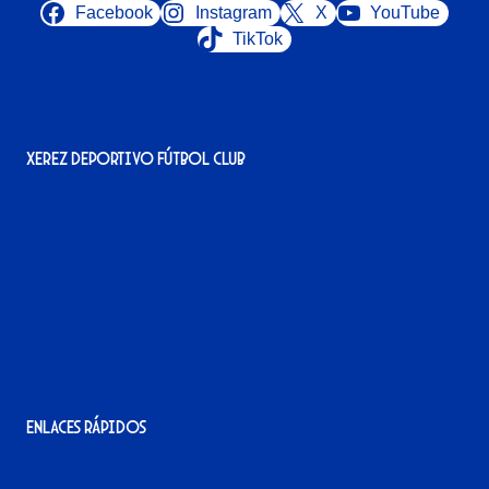
Facebook
Instagram
X
YouTube
TikTok
Xerez Deportivo Fútbol Club
Avenida Alcalde Jesús Mantaras, 1;
local 2-3, 11405 Jerez de la Frontera
956 11 22 32
info@xerezdfc.com
Enlaces rápidos