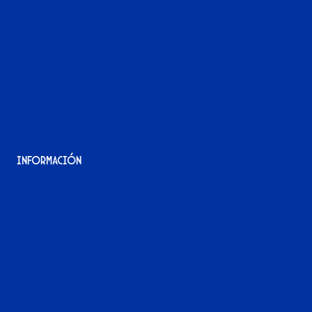
La tienda del Xerez
¡Hazte socio/a!
¡Hazte voluntario/a!
Contacto
Acreditaciones
Nuestra historia
Información
Aviso Legal
Política de Privacidad
Política de Cookies
Accesibilidad