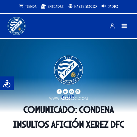
Saltar
Tienda
Entradas
Hazte Socio
Radio
al
contenido
CLUB
COMUNICADO: Condena
insultos afición Xerez DFC