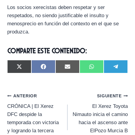
Los socios xerecistas deben respetar y ser
respetados, no siendo justificable el insulto y
menosprecio en función del contexto en el que se
produzca.
Comparte este contenido:
C
C
C
C
C
X
F
E
W
T
o
o
o
o
o
(
a
m
h
e
m
m
m
m
m
T
c
a
a
l
p
p
p
p
p
w
e
i
t
e
a
a
a
a
a
i
b
l
s
g
Navegación
r
r
r
r
r
t
o
A
r
ANTERIOR
SIGUIENTE
t
t
t
t
t
t
o
p
a
CRÓNICA | El Xerez
El Xerez Toyota
i
i
i
i
i
e
k
p
m
de
r
r
r
r
r
r
DFC despide la
Nimauto inicia el camino
e
e
e
e
e
)
entradas
temporada con victoria
hacia el ascenso ante
n
n
n
n
n
y logrando la tercera
ElPozo Murcia B