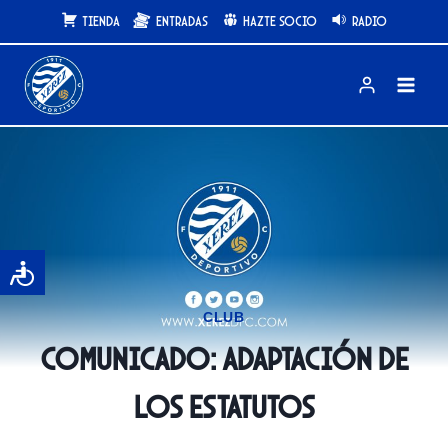
Saltar
Tienda
Entradas
Hazte Socio
Radio
al
contenido
CLUB
COMUNICADO: Adaptación de
los Estatutos