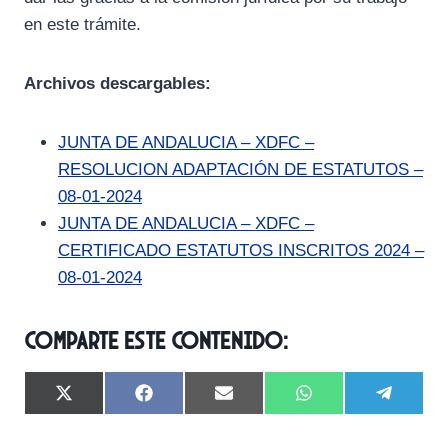
en este trámite.
Archivos descargables:
JUNTA DE ANDALUCIA – XDFC –
RESOLUCION ADAPTACIÓN DE ESTATUTOS –
08-01-2024
JUNTA DE ANDALUCIA – XDFC –
CERTIFICADO ESTATUTOS INSCRITOS 2024 –
08-01-2024
Comparte este contenido:
C
C
C
C
C
X
F
E
W
T
o
o
o
o
o
(
a
m
h
e
m
m
m
m
m
T
c
a
a
l