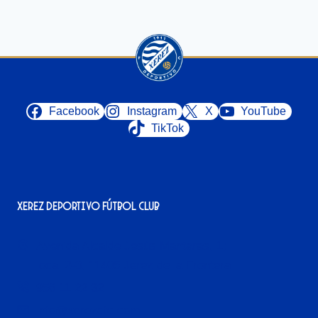
Facebook
Instagram
X
YouTube
TikTok
Xerez Deportivo Fútbol Club
Avenida Alcalde Jesús Mantaras, 1;
local 2-3, 11405 Jerez de la Frontera
956 11 22 32
info@xerezdfc.com