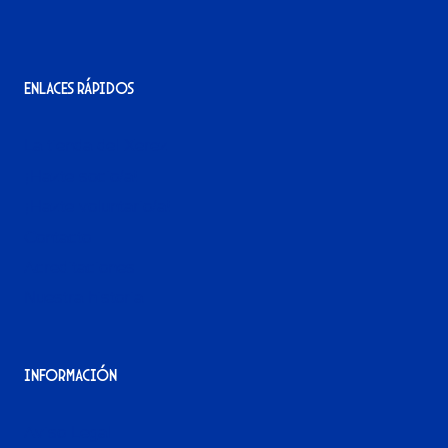
Enlaces rápidos
La tienda del Xerez
¡Hazte socio/a!
¡Hazte voluntario/a!
Contacto
Acreditaciones
Nuestra historia
Información
Aviso Legal