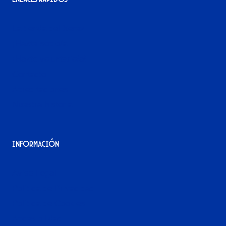
La tienda del Xerez
¡Hazte socio/a!
¡Hazte voluntario/a!
Contacto
Acreditaciones
Nuestra historia
Información
Aviso Legal
Política de Privacidad
Política de Cookies
Accesibilidad