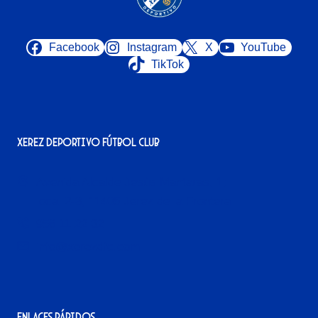
Facebook
Instagram
X
YouTube
TikTok
Xerez Deportivo Fútbol Club
Avenida Alcalde Jesús Mantaras, 1;
local 2-3, 11405 Jerez de la Frontera
956 11 22 32
info@xerezdfc.com
Enlaces rápidos