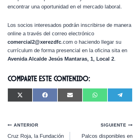
encontrar una oportunidad en el mercado laboral.
Los socios interesados podrán inscribirse de manera
online a través del correo electrónico
comercial2@xerezdfc
.com o haciendo llegar su
currículum de forma presencial en la oficina sita en
Avenida Alcalde Jesús Mantaras, 1, Local 2
.
Comparte este contenido:
C
C
C
C
C
X
F
E
W
T
o
o
o
o
o
(
a
m
h
e
m
m
m
m
m
T
c
a
a
l
p
p
p
p
p
w
e
i
t
e
a
a
a
a
a
i
b
l
s
g
Navegación
r
r
r
r
r
t
o
A
r
ANTERIOR
SIGUIENTE
t
t
t
t
t
t
o
p
a
Cruz Roja, la Fundación
Palcos disponibles en
i
i
i
i
i
e
k
p
m