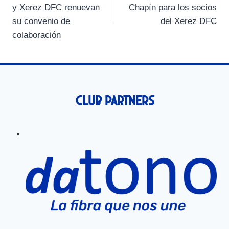
de
r
r
r
r
r
r
y Xerez DFC renuevan
Chapín para los socios
e
e
e
e
e
)
entradas
su convenio de
del Xerez DFC
n
n
n
n
n
colaboración
Club Partners