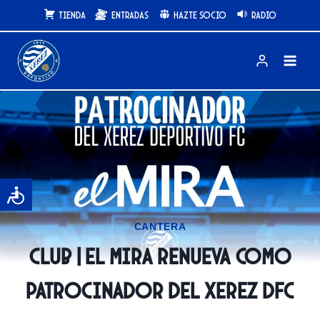
Saltar
Tienda
Entradas
Hazte Socio
Radio
al
contenido
CANTERA
CLUB | El MIRA renueva como
patrocinador del Xerez DFC