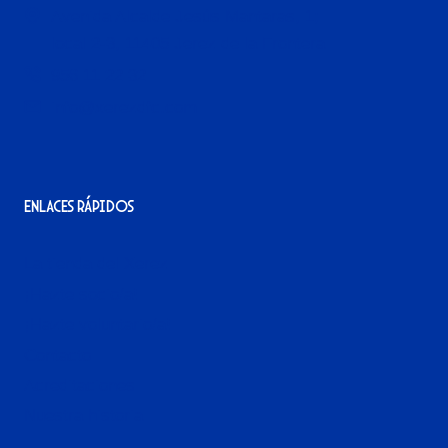
Avenida Alcalde Jesús Mantaras, 1;
local 2-3, 11405 Jerez de la Frontera
956 11 22 32
info@xerezdfc.com
Enlaces rápidos
La tienda del Xerez
¡Hazte socio/a!
¡Hazte voluntario/a!
Contacto
Acreditaciones
Nuestra historia