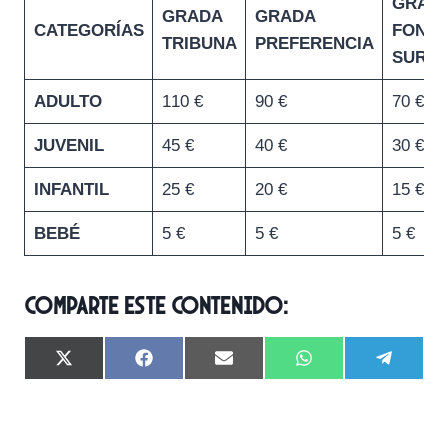
GRAD
GRADA
GRADA
CATEGORÍAS
FOND
TRIBUNA
PREFERENCIA
SUR
ADULTO
110 €
90 €
70 €
JUVENIL
45 €
40 €
30 €
INFANTIL
25 €
20 €
15 €
BEBÉ
5 €
5 €
5 €
Comparte este contenido:
C
C
C
C
C
X
F
E
W
T
o
o
o
o
o
(
a
m
h
e
m
m
m
m
m
T
c
a
a
l
p
p
p
p
p
w
e
i
t
e
a
a
a
a
a
i
b
l
s
g