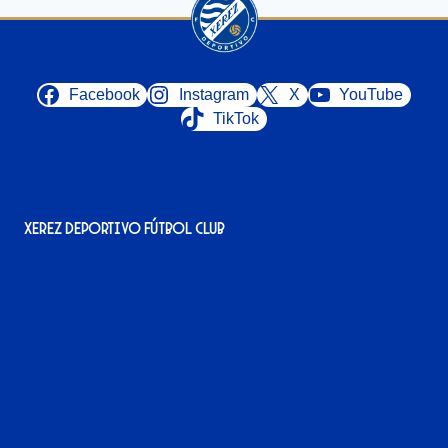
Facebook
Instagram
X
YouTube
TikTok
Xerez Deportivo Fútbol Club
Avenida Alcalde Jesús Mantaras, 1;
local 2-3, 11405 Jerez de la Frontera
956 11 22 32
info@xerezdfc.com