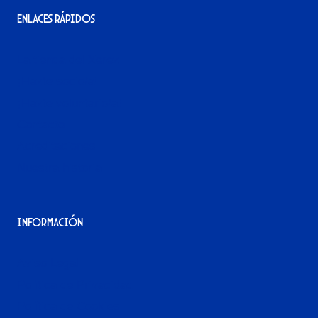
Enlaces rápidos
La tienda del Xerez
¡Hazte socio/a!
¡Hazte voluntario/a!
Contacto
Acreditaciones
Nuestra historia
Información
Aviso Legal
Política de Privacidad
Política de Cookies