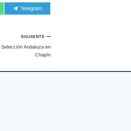
C
Telegram
o
m
p
a
r
SIGUIENTE
t
i
a Selección Andaluza en
r
Chapín
e
n