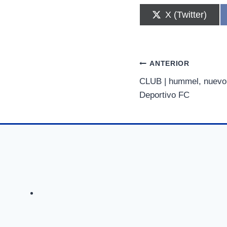
C
X (Twitter)
o
m
p
a
r
Navegación
ANTERIOR
t
i
CLUB | hummel, nuevo 
de
r
Deportivo FC
e
n
entradas