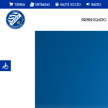
Saltar
Tienda
Entradas
Hazte Socio
Radio
al
contenido
Primer equipo