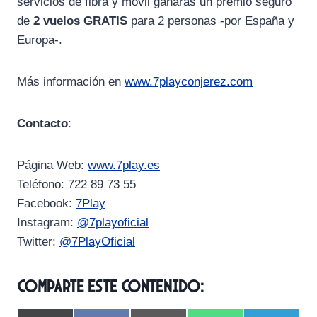
servicios de fibra y móvil ganarás un premio seguro
de
2 vuelos GRATIS
para 2 personas -por España y
Europa-.
Más información en
www.7playconjerez.com
Contacto
:
Página Web:
www.7play.es
Teléfono: 722 89 73 55
Facebook:
7Play
Instagram:
@7playoficial
Twitter:
@7PlayOficial
Comparte este contenido: