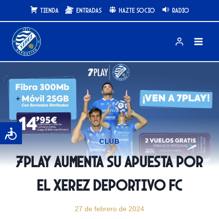
Saltar
Tienda
Entradas
Hazte Socio
Radio
al
contenido
CLUB
7Play aumenta su apuesta por
el Xerez Deportivo FC
27 de febrero de 2024