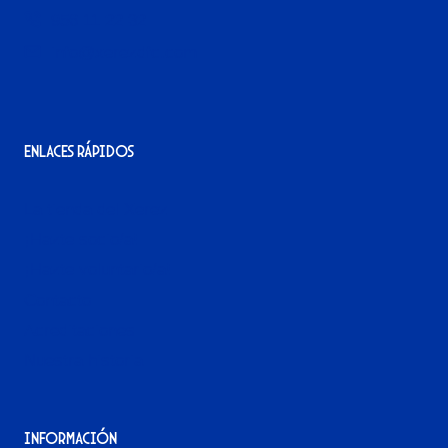
956 11 22 32
info@xerezdfc.com
Enlaces rápidos
La tienda del Xerez
¡Hazte socio/a!
¡Hazte voluntario/a!
Contacto
Acreditaciones
Nuestra historia
Información